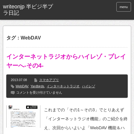
menu
タグ：WebDAV
インターネットラジオからハイレゾ・プレイ
ヤーへ-その4-
2013.07.08
スマホアプリ
WebDAV
,
Yardbirds
,
インターネットラジオ
,
ハイレゾ
イ
コメントを受け付けていません
ン
タ
ー
これまでの「その1～その3」でとりあえず
ネ
ッ
「インターネットラジオ機能」のご紹介を終
ト
ラ
え、次回からいよいよ「WebDAV 機能＆ハ
ジ