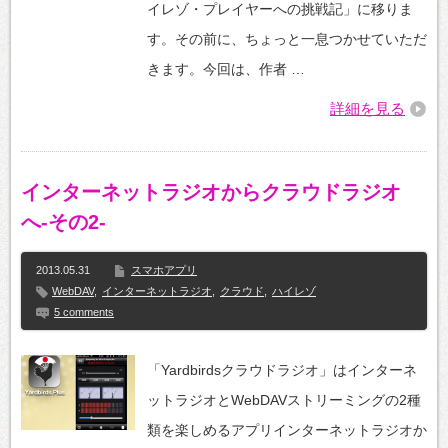
オ
イレゾ・プレイヤーへの挑戦記」に移りま
か
ら
す。その前に、ちょっと一息つかせていただ
ハ
きます。今回は、作者 …
イ
レ
ゾ・
詳細を見る
プ
レ
イ
ヤ
ー
インターネットラジオからクラウドラジオ
へ-
そ
へ-その2-
の
4-
は
2013.05.31
スマホアプリ
WebDAV
,
インターネットラジオ
,
クラウド
,
ハイレゾ
5 comments
「Yardbirdsクラウドラジオ」はインターネ
ットラジオとWebDAVストリーミングの2種
類を楽しめるアプリインターネットラジオか