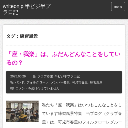
menu
タグ：練習風景
「座・我楽」は、ふだんどんなことをしてい
るの？
2023.06.29
クラブ春里
半ビジ半プラ日記
バンド
,
フォルクローレ
,
メンバー募集
,
可児市春里
,
練習風景
「座・
コメントを受け付けていません
我
楽」
は、
私たち「座・我楽」はいつもこんなことをし
ふ
だ
ています練習風景特集！当ブログ（クラブ春
ん
ど
里）は、可児市春里のフォルクローレグルー
ん