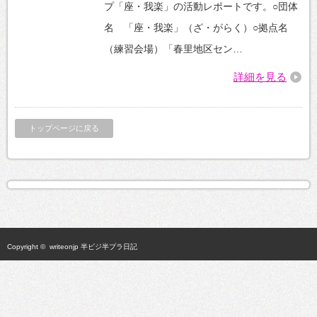
な
プ「座・我楽」の活動レポートです。○団体
こ
と
名 「座・我楽」（ざ・がらく）○拠点名
を
（練習会場）「春里地区セン…
し
て
い
詳細を見る
る
の？
は
トップページに戻る
Copyright ©
writeonjp 半ビジ半プラ日記